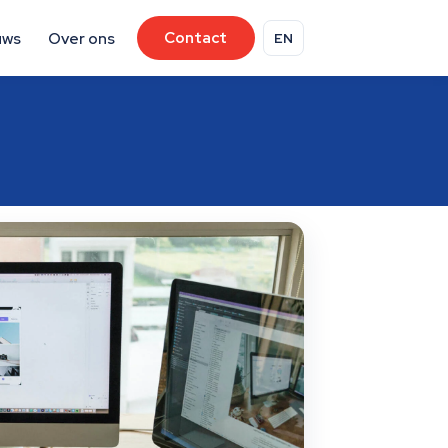
uws
Over ons
Contact
EN